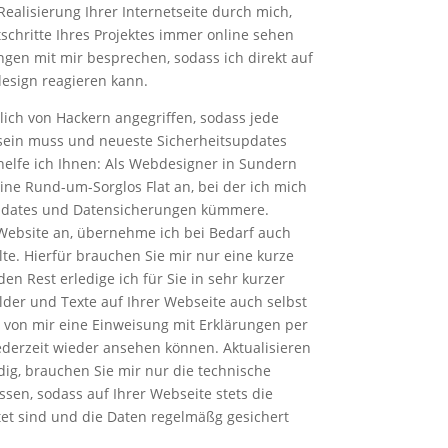
Realisierung Ihrer Internetseite durch mich,
tschritte Ihres Projektes immer online sehen
n mit mir besprechen, sodass ich direkt auf
sign reagieren kann.
lich von Hackern angegriffen, sodass jede
sein muss und neueste Sicherheitsupdates
n helfe ich Ihnen: Als Webdesigner in Sundern
eine Rund-um-Sorglos Flat an, bei der ich mich
pdates und Datensicherungen kümmere.
Website an, übernehme ich bei Bedarf auch
lte. Hierfür brauchen Sie mir nur eine kurze
en Rest erledige ich für Sie in sehr kurzer
ilder und Texte auf Ihrer Webseite auch selbst
 von mir eine Einweisung mit Erklärungen per
 jederzeit wieder ansehen können. Aktualisieren
ig, brauchen Sie mir nur die technische
sen, sodass auf Ihrer Webseite stets die
et sind und die Daten regelmäßg gesichert