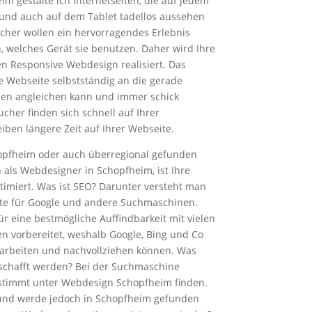
m gestalte ich Internetseiten, die auf jedem
nd auch auf dem Tablet tadellos aussehen
ucher wollen ein hervorragendes Erlebnis
 welches Gerät sie benutzen. Daher wird Ihre
n Responsive Webdesign realisiert. Das
e Webseite selbstständig an die gerade
en angleichen kann und immer schick
cher finden sich schnell auf Ihrer
eiben längere Zeit auf Ihrer Webseite.
hopfheim oder auch überregional gefunden
 als Webdesigner in Schopfheim, ist Ihre
timiert. Was ist SEO? Darunter versteht man
ite für Google und andere Suchmaschinen.
ür eine bestmögliche Auffindbarkeit mit vielen
 vorbereitet, weshalb Google, Bing und Co
rarbeiten und nachvollziehen können. Was
schafft werden? Bei der Suchmaschine
stimmt unter Webdesign Schopfheim finden.
 und werde jedoch in Schopfheim gefunden