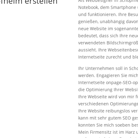
fheim erstellen
Als Webdesigner in Schopfhei
Notebook, dem Smartphone u
und funktionieren. Ihre Bes
genießen, unabhängig davon,
neue Website im sogenannte
bedeutet, dass sich Ihre neu
verwendeten Bildschirmgröß
aussieht. Ihre Webseitenbesu
Internetseite zurecht und bl
Ihr Unternehmen soll in Sc
werden. Engagieren Sie mich
Internetseite onpage-SEO-op
die Optimierung Ihrer Webs
Ihre Webseite wird von mir f
verschiedenen Optimierungen
Ihre Website reibungslos ve
kann mit sehr gutem SEO ge
konnten Sie mich soeben be
Mein Firmensitz ist im Harz