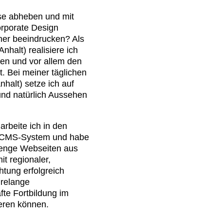
sse abheben und mit
orporate Design
er beeindrucken? Als
halt) realisiere ich
hren und vor allem den
. Bei meiner täglichen
halt) setze ich auf
 und natürlich Aussehen
arbeite ich in den
s-CMS-System und habe
 Menge Webseiten aus
t regionaler,
htung erfolgreich
hrelange
te Fortbildung im
ieren können.