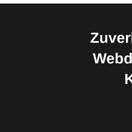
Zuver
Webd
K