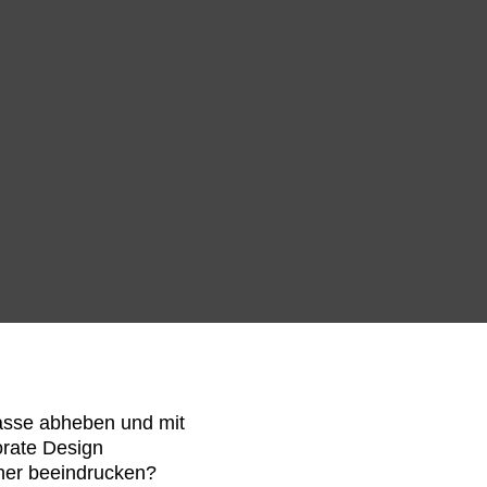
asse abheben und mit
orate Design
her beeindrucken?