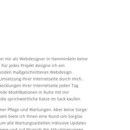
von mir als Webdesigner in Hamminkeln keine
 Für jedes Projekt designe ich ein
 Kunden maßgeschnittenes Webdesign.
 Umsetzung Ihrer Internetseite durch mich,
wicklungen Ihrer Internetseite jeden Tag
de Modifikationen in Ruhe mit mir
die sprichwörtliche Katze im Sack kaufen.
mmer Pflege und Wartungen. Aber keine Sorge:
eln biete ich Ihnen eine Rund-um-Sorglos
h um alle Wartungsarbeiten inklusive Updates
ere und auf Wunsch die Aktualisierungen