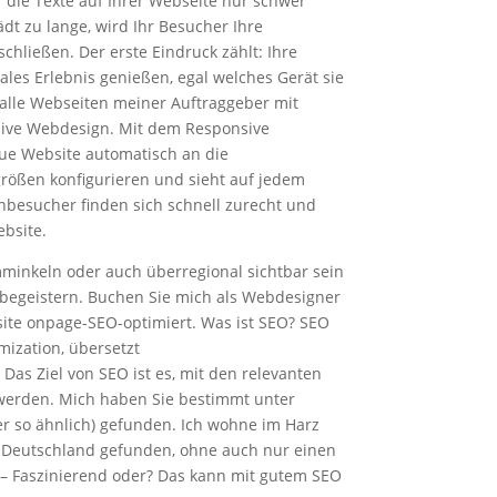
die Texte auf Ihrer Webseite nur schwer
dt zu lange, wird Ihr Besucher Ihre
schließen. Der erste Eindruck zählt: Ihre
les Erlebnis genießen, egal welches Gerät sie
alle Webseiten meiner Auftraggeber mit
ive Webdesign. Mit dem Responsive
ue Website automatisch an die
rößen konfigurieren und sieht auf jedem
enbesucher finden sich schnell zurecht und
ebsite.
minkeln oder auch überregional sichtbar sein
begeistern. Buchen Sie mich als Webdesigner
site onpage-SEO-optimiert. Was ist SEO? SEO
mization, übersetzt
as Ziel von SEO ist es, mit den relevanten
werden. Mich haben Sie bestimmt unter
 so ähnlich) gefunden. Ich wohne im Harz
 Deutschland gefunden, ohne auch nur einen
 – Faszinierend oder? Das kann mit gutem SEO