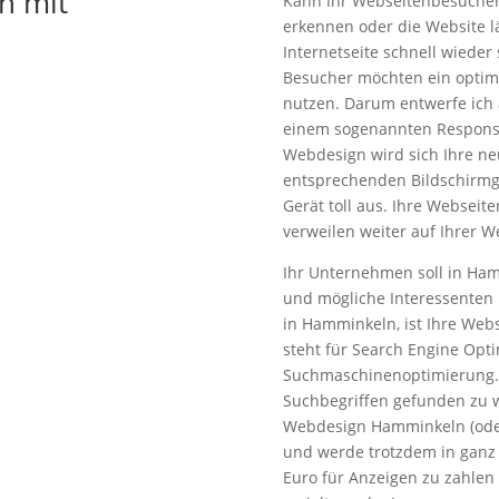
n mit
Kann Ihr Webseitenbesucher 
erkennen oder die Website lä
Internetseite schnell wieder 
Besucher möchten ein optima
nutzen. Darum entwerfe ich 
einem sogenannten Respons
Webdesign wird sich Ihre ne
entsprechenden Bildschirmg
Gerät toll aus. Ihre Webseit
verweilen weiter auf Ihrer W
Ihr Unternehmen soll in Ham
und mögliche Interessenten 
in Hamminkeln, ist Ihre Web
steht für Search Engine Opti
Suchmaschinenoptimierung. D
Suchbegriffen gefunden zu 
Webdesign Hamminkeln (oder
und werde trotzdem in ganz
Euro für Anzeigen zu zahlen