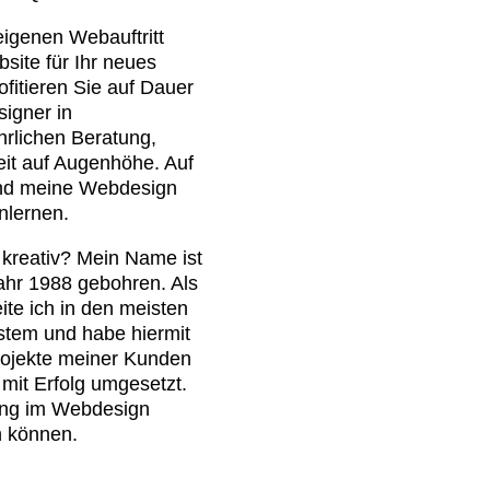
eigenen Webauftritt
site für Ihr neues
fitieren Sie auf Dauer
igner in
hrlichen Beratung,
it auf Augenhöhe. Auf
und meine Webdesign
nlernen.
 kreativ? Mein Name ist
ahr 1988 gebohren. Als
te ich in den meisten
tem und habe hiermit
rojekte meiner Kunden
mit Erfolg umgesetzt.
rung im Webdesign
n können.