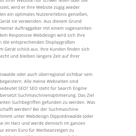
uf Ihrer Website nur schwer lesen oder die
ezeit, wird er Ihre Website zügig wieder
len ein optimales Nutzererlebnis genießen,
Gerät sie verwenden. Aus diesem Grund
 meiner Auftraggeber mit einem sogenannten
dem Responsive Webdesign wird sich Ihre
n die entsprechenden Displaygrößen
m Gerät schick aus. Ihre Kunden finden sich
recht und bleiben längere Zeit auf Ihrer
diswalde oder auch überregional sichtbar sein
begeistern. Alle meine Webseiten sind
edeutet SEO? SEO steht für Search Engine
übersetzt Suchmaschinenoptimierung. Das Ziel
evanten Suchbegriffen gefunden zu werden. Was
schafft werden? Bei der Suchmaschine
stimmt unter Webdesign Dippoldiswalde (oder
hne im Harz und werde dennoch im ganzen
ur einen Euro für Werbeanzeigen zu