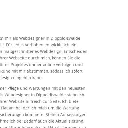
von mir als Webdesigner in Dippoldiswalde
e. Für jedes Vorhaben entwickle ich ein
den maßgeschnittenes Webdesign. Entscheiden
 Ihrer Webseite durch mich, können Sie die
e Ihres Projektes immer online verfolgen und
 Ruhe mit mir abstimmen, sodass ich sofort
esign eingehen kann.
mmer Pflege und Wartungen mit den neuesten
Als Webdesigner in Dippoldiswalde stehe ich
er Website hilfreich zur Seite. Ich biete
Flat an, bei der ich mich um die Wartung
ensicherungen kümmere. Stehen Anpassungen
hme ich bei Bedarf auch die Aktualisierung
n auf Ihrer Internetseite Aktualisierungen an,