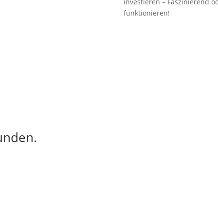
investieren – Faszinierend o
funktionieren!
unden.