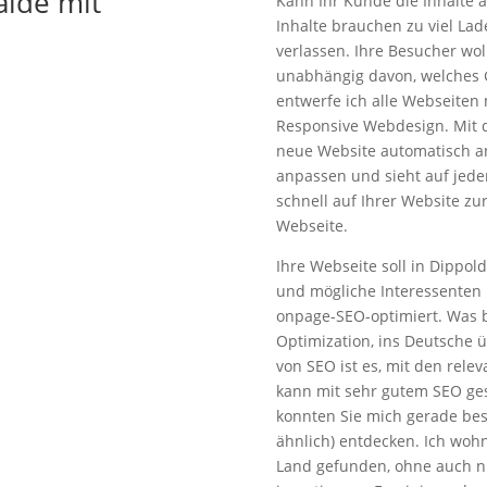
alde mit
Kann Ihr Kunde die Inhalte a
Inhalte brauchen zu viel Lad
verlassen. Ihre Besucher wol
unabhängig davon, welches 
entwerfe ich alle Webseiten
Responsive Webdesign. Mit 
neue Website automatisch a
anpassen und sieht auf jede
schnell auf Ihrer Website zu
Webseite.
Ihre Webseite soll in Dippol
und mögliche Interessenten 
onpage-SEO-optimiert. Was b
Optimization, ins Deutsche 
von SEO ist es, mit den rel
kann mit sehr gutem SEO ge
konnten Sie mich gerade be
ähnlich) entdecken. Ich wo
Land gefunden, ohne auch n